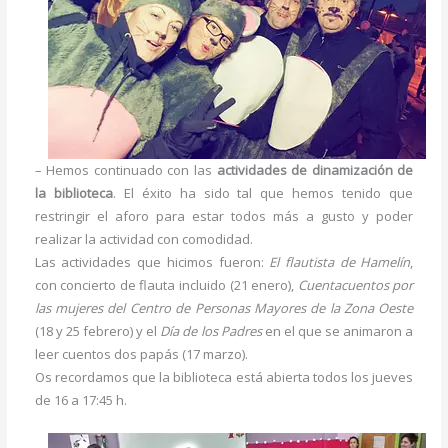
– Hemos continuado con las
actividades de dinamización de
la biblioteca
. El éxito ha sido tal que hemos tenido que
restringir el aforo para estar todos más a gusto y poder
realizar la actividad con comodidad.
Las actividades que hicimos fueron:
El flautista de Hamelín
,
con concierto de flauta incluido (21 enero),
Cuentacuentos por
las mujeres del Centro de Personas Mayores de la Zona Oeste
(18 y 25 febrero) y el
Día de los Padres
en el que se animaron a
leer cuentos dos papás (17 marzo).
Os recordamos que la biblioteca está abierta todos los jueves
de 16 a 17:45 h.