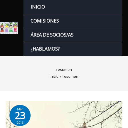
Ir
INICIO
al
contenido
COMISIONES
ÁREA DE SOCIOS/AS
¿HABLAMOS?
resumen
Inicio
resumen
Mar
23
2016