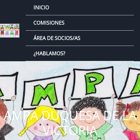
Ir
INICIO
al
contenido
COMISIONES
ÁREA DE SOCIOS/AS
¿HABLAMOS?
AMPA DUQUESA DE LA
VICTORIA