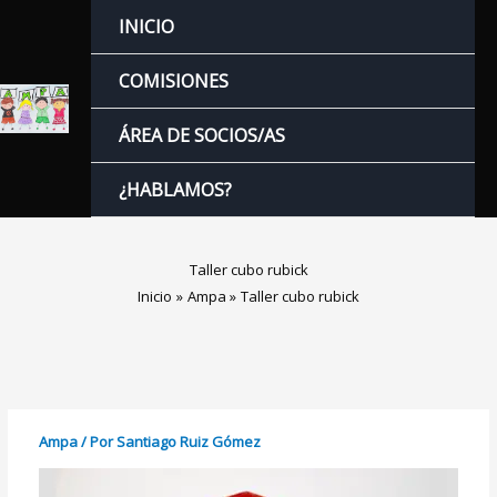
Ir
INICIO
al
contenido
COMISIONES
ÁREA DE SOCIOS/AS
¿HABLAMOS?
Taller cubo rubick
Inicio
Ampa
Taller cubo rubick
Ampa
/ Por
Santiago Ruiz Gómez