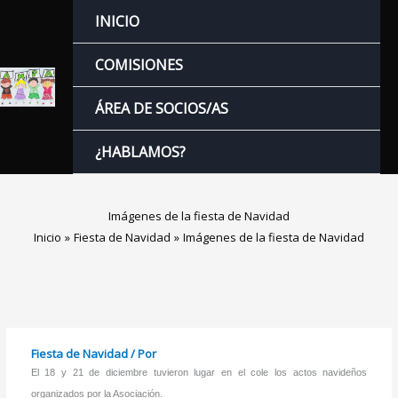
Ir
INICIO
al
contenido
COMISIONES
ÁREA DE SOCIOS/AS
¿HABLAMOS?
Imágenes de la fiesta de Navidad
Inicio
Fiesta de Navidad
Imágenes de la fiesta de Navidad
Fiesta de Navidad
/ Por
El 18 y 21 de diciembre tuvieron lugar en el cole los actos navideños
organizados por la Asociación.