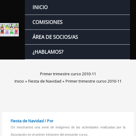
Ir
INICIO
al
contenido
COMISIONES
ÁREA DE SOCIOS/AS
¿HABLAMOS?
Primer trimestre curso 2010-11
Inicio
Fiesta de Navidad
Primer trimestre curso 2010-11
Fiesta de Navidad
/ Por
Os mostramos una serie de imágenes de las actividades realizadas por la
Asociación en el primer trimestre del presente curso.