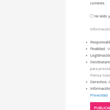
comente.
He leído 
Información
Responsabl
Finalidad:
Mo
Legitimació
Destinatari
para presta
Piensa Solu
Derechos:
A
Información 
Privacidad
.