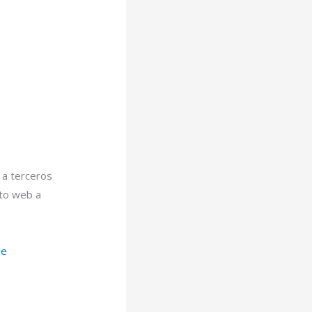
a terceros
nto web a
de