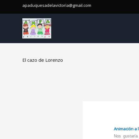
Ir
apaduquesadelavictoria@gmail.com
al
contenido
El cazo de Lorenzo
Animación a l
Nos gustaría