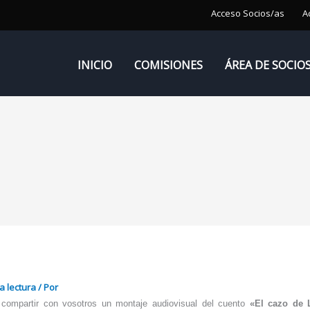
Acceso Socios/as
A
INICIO
COMISIONES
ÁREA DE SOCIO
a lectura
/ Por
 compartir con vosotros un montaje audiovisual del cuento
«El cazo de 