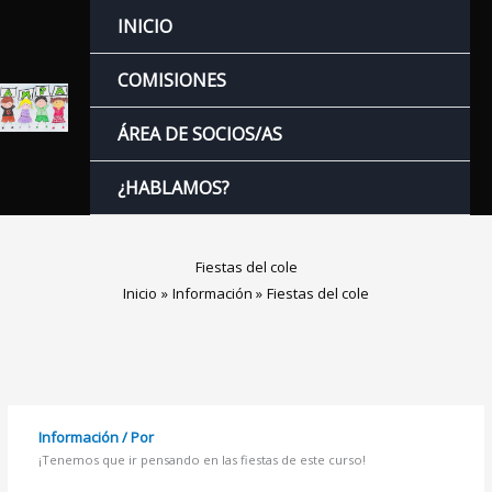
Ir
INICIO
al
contenido
COMISIONES
ÁREA DE SOCIOS/AS
¿HABLAMOS?
Fiestas del cole
Inicio
Información
Fiestas del cole
Información
/ Por
¡Tenemos que ir pensando en las fiestas de este curso!