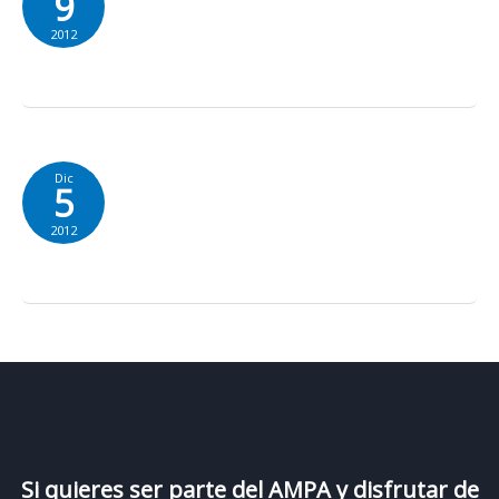
9
2012
Dic
5
2012
Si quieres ser parte del AMPA y disfrutar de