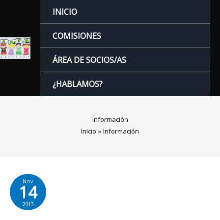
Ir
INICIO
al
contenido
COMISIONES
ÁREA DE SOCIOS/AS
¿HABLAMOS?
Información
Inicio
Información
Nov
14
2013