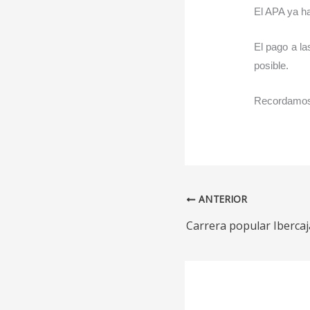
El APA ya ha
El pago a la
posible.
Recordamos q
ANTERIOR
Carrera popular Ibercaj