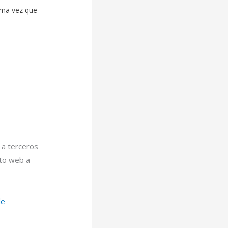
ima vez que
a terceros
nto web a
de