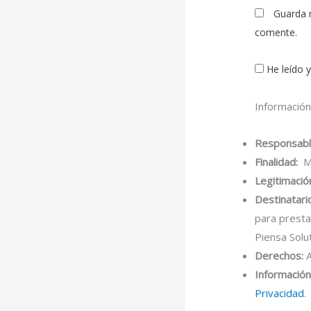
Guarda 
comente.
He leído 
Información
Responsabl
Finalidad:
Mo
Legitimació
Destinatari
para presta
Piensa Solu
Derechos:
A
Información 
Privacidad
.