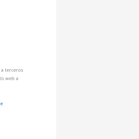
a terceros
nto web a
de