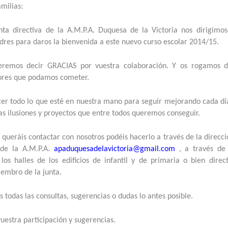
milias:
nta directiva de la A.M.P.A. Duquesa de la Victoria nos dirigimos
res para daros la bienvenida a este nuevo curso escolar 2014/15.
remos decir GRACIAS por vuestra colaboración. Y os rogamos di
rores que podamos cometer.
er todo lo que esté en nuestra mano para seguir mejorando cada día
as ilusiones y proyectos que entre todos queremos conseguir.
 queráis contactar con nosotros podéis hacerlo a través de la direcc
 de la A.M.P.A.
apaduquesadelavictoria@gmail.com
, a través de 
 los halles de los edificios de infantil y de primaria o bien dire
embro de la junta.
todas las consultas, sugerencias o dudas lo antes posible.
estra participación y sugerencias.