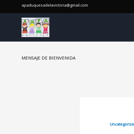
Ir
apaduquesadelavictoria@gmail.com
al
contenido
MENSAJE DE BIENVENIDA
Uncategoriz