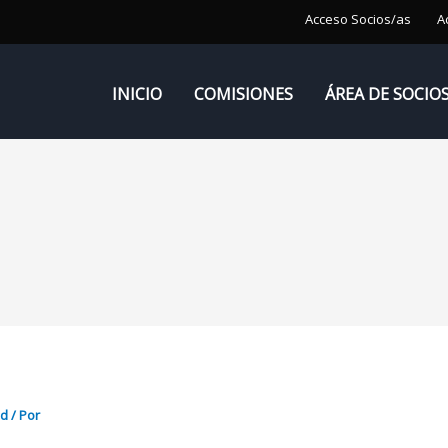
Acceso Socios/as
A
INICIO
COMISIONES
ÁREA DE SOCIO
ed
/ Por