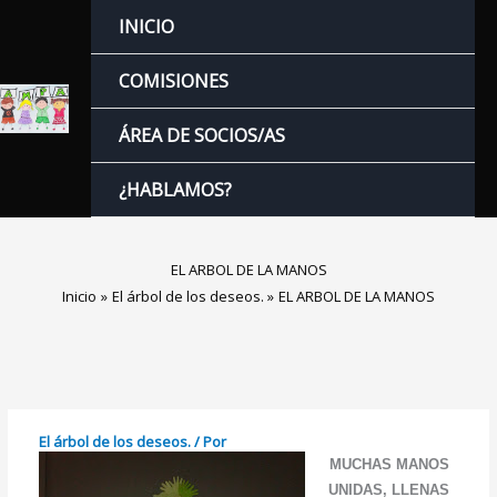
Ir
INICIO
al
contenido
COMISIONES
ÁREA DE SOCIOS/AS
¿HABLAMOS?
EL ARBOL DE LA MANOS
Inicio
El árbol de los deseos.
EL ARBOL DE LA MANOS
El árbol de los deseos.
/ Por
MUCHAS MANOS
UNIDAS, LLENAS