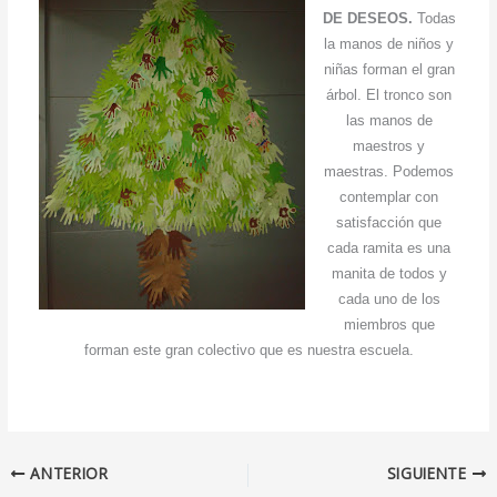
DE DESEOS.
Todas
la manos de niños y
niñas forman el gran
árbol. El tronco son
las manos de
maestros y
maestras. Podemos
contemplar con
satisfacción que
cada ramita es una
manita de todos y
cada uno de los
miembros que
forman este gran colectivo que es nuestra escuela.
ANTERIOR
SIGUIENTE