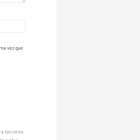
ima vez que
a terceros
nto web a