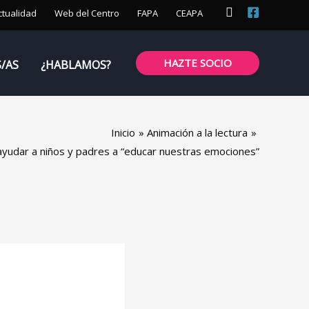
Buscar
ctualidad
Web del Centro
FAPA
CEAPA
HAZTE SOCIO
S/AS
¿HABLAMOS?
Inicio
Animación a la lectura
ayudar a niños y padres a “educar nuestras emociones”