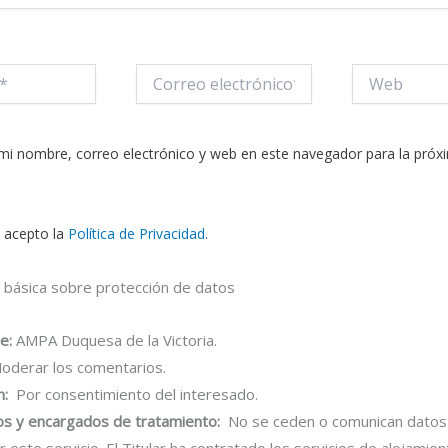
Correo
Web
electrónico*
mi nombre, correo electrónico y web en este navegador para la próx
y acepto la
Política de Privacidad
.
 básica sobre protección de datos
e:
AMPA Duquesa de la Victoria.
derar los comentarios.
n:
Por consentimiento del interesado.
os y encargados de tratamiento:
No se ceden o comunican datos 
r este servicio. El Titular ha contratado los servicios de alojamie