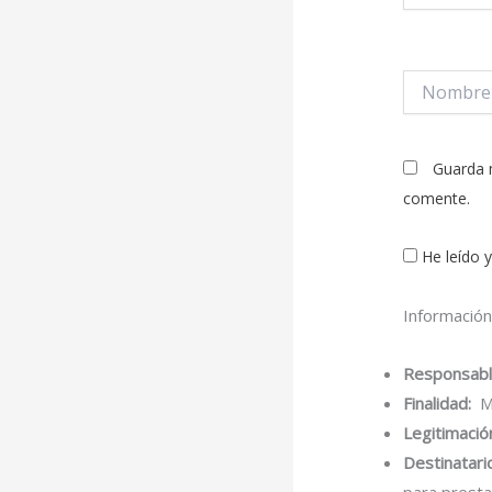
Nombre*
Guarda 
comente.
He leído 
Información
Responsabl
Finalidad:
Mo
Legitimació
Destinatari
para presta