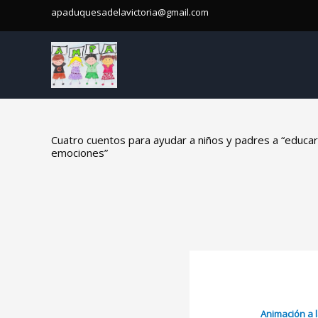
Ir
apaduquesadelavictoria@gmail.com
al
contenido
Cuatro cuentos para ayudar a niños y padres a “educa
emociones”
Animación a l