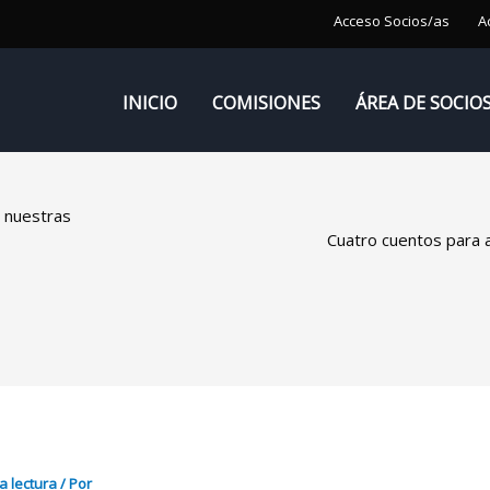
Acceso Socios/as
A
INICIO
COMISIONES
ÁREA DE SOCIO
r nuestras
Cuatro cuentos para 
a lectura
/ Por